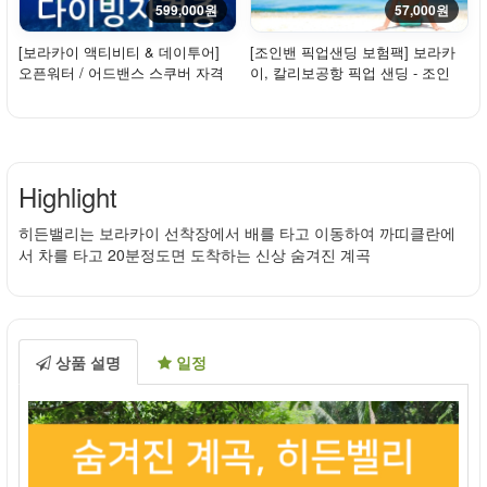
599,000원
57,000원
[보라카이 액티비티 & 데이투어]
[조인밴 픽업샌딩 보험팩] 보라카
오픈워터 / 어드밴스 스쿠버 자격
이, 칼리보공항 픽업 샌딩 - 조인
증 코스 (SS...
(밴)+여행자...
Highlight
히든밸리는 보라카이 선착장에서 배를 타고 이동하여 까띠클란에
서 차를 타고 20분정도면 도착하는 신상 숨겨진 계곡
상품 설명
일정