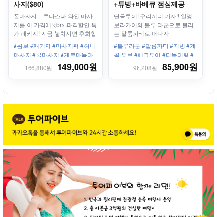
사지($80)
+튜빙+바베큐 점심제공
꿀마사지 + 루나스파 와인 마사
단독투어! 우리끼리 가자!! 일명
지를 이 가격에!<br> 파격할인 특
보라카이의 블루 라군으로 불리
가 패키지! 지금 놓치시면 후회합
는 말룸파티로 떠나자
니다.
#콤보 #패키지 #마사지팩 #허니
#블루라군 #말롬파티 #저빙 #계
마사지 #꿀마사지 #게르마늄마
곡 튜브 #에코투어 #디몰미팅 #
사지 #스테이션3
숨겨진투어 #단독투어 #프라이
149,000원
85,900원
166,880원
96,208원
빗