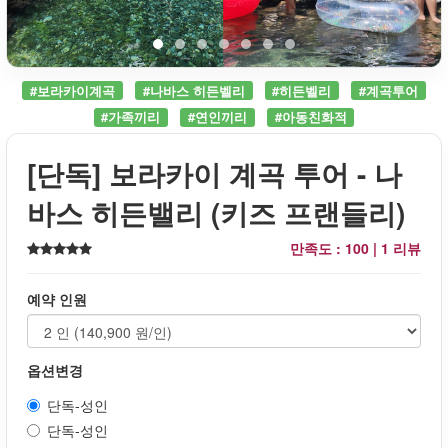
#보라카이계곡
#나바스 히든벨리
#히든벨리
#계곡투어
#가족끼리
#연인끼리
#아동친화적
[단독] 보라카이 계곡 투어 - 나
바스 히든밸리 (키즈 프랜들리)
만족도 : 100 |
1 리뷰
예약 인원
옵션변경
단독-성인
단독-성인