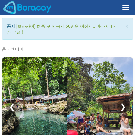
Togg
navi
×
공지
[보라카이] 최종 구매 금액 50만원 이상시.. 마사지 1시
간 무료!!
홈
>
액티비티
❮
❯