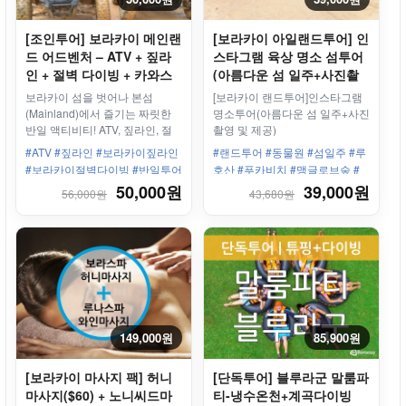
[조인투어] 보라카이 메인랜
[보라카이 아일랜드투어] 인
드 어드벤처 – ATV + 짚라
스타그램 육상 명소 섬투어
인 + 절벽 다이빙 + 카와스
(아름다운 섬 일주+사진촬
파
영 및 제공) - 조인투어
보라카이 섬을 벗어나 본섬
[보라카이 랜드투어]인스타그램
(Mainland)에서 즐기는 짜릿한
명소투어(아름다운 섬 일주+사진
반일 액티비티! ATV, 짚라인, 절
촬영 및 제공)
벽 다이빙, 카와스파까지 한 번에
#ATV #짚라인 #보라카이짚라인
#랜드투어 #동물원 #섬일주 #루
즐기는 완벽한 코스로 투명카약,
#보라카이절벽다이빙 #반일투어
호산 #푸카비치 #맹글로브숲 #
패들보드, 스윙, 해먹존 등 무료
#카와스파 #보라카이할거리
육상투어 #드니위드
50,000원
39,000원
56,000원
43,680원
체험존도 함께 포함되어 있습니
다. 스테이션 1–3 구간은 무료 픽
업 & 샌딩 제공, 오전/오후 두 타
임으로 운영됩니다.
149,000원
85,900원
[보라카이 마사지 팩] 허니
[단독투어] 블루라군 말룸파
마사지($60) + 노니씨드마
티-냉수온천+계곡다이빙