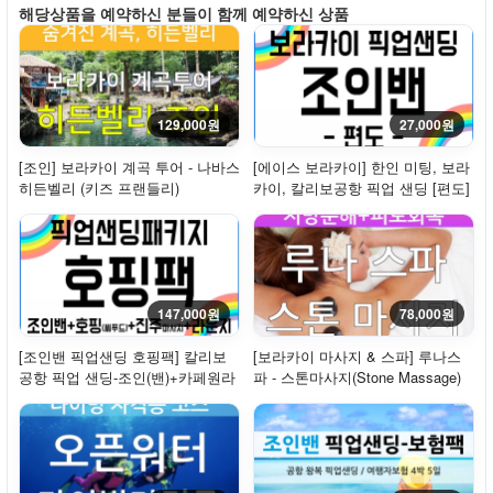
해당상품을 예약하신 분들이 함께 예약하신 상품
129,000원
27,000원
[조인] 보라카이 계곡 투어 - 나바스
[에이스 보라카이] 한인 미팅, 보라
히든벨리 (키즈 프랜들리)
카이, 칼리보공항 픽업 샌딩 [편도]
- 조인밴
147,000원
78,000원
[조인밴 픽업샌딩 호핑팩] 칼리보
[보라카이 마사지 & 스파] 루나스
공항 픽업 샌딩-조인(밴)+카페원라
파 - 스톤마사지(Stone Massage)
운지(입장...