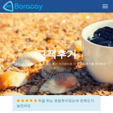
Togg
navi
고객후기
실제 이용한 고객들만 작성할 수 있는 후기 게시판으로 각 상품과 후기를 체크해보
세요
처음 하는 호핑투어였는데 만족도가
높았어요