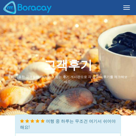
Togg
navi
고객후기
실제 이용한 고객들만 작성할 수 있는 후기 게시판으로 각 상품과 후기를 체크해보
세요
여행 중 하루는 무조건 여기서 쉬어야
해요!