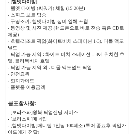
-
[헬멧다이빙]
- 헬멧 다이빙 (씨워커) 체험 (15-20분)
- 스피드 보트 탑승
- 구명조끼, 헬멧다이빙 장비 일체 포함
- 동영상 및 사진 제공 (핸드폰으로 바로 전송 혹은 CD로
제공)
- 호텔/리조트 픽업(화이트비치 스테이션 1-3), 디몰 맥도
널드
- 픽업 가능 지역 : 화이트 비치 스테이션 1-3에 위치한 호
텔, 블라복비치 호텔
- 픽업 가능 지역 외 : 디몰 맥도널드 픽업
- 안전요원
- 현지가이드
- 플렛폼 이용금액
불포함사항:
- [보라스파]왕복 픽업샌딩 서비스
- [보라스파]매너팁
- [헬멧다이빙]매너팁 1인당 100페소 (투어 종료후 픽업가
이드에게 전달)