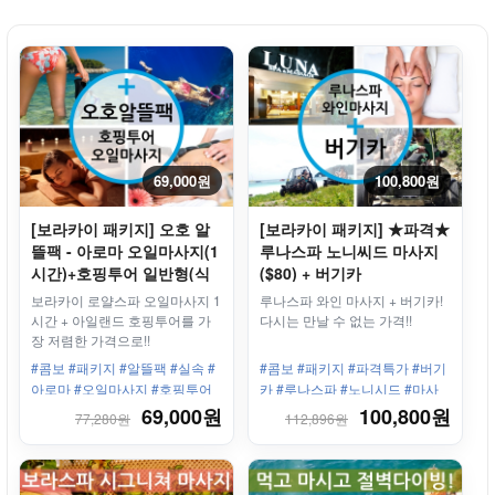
69,000원
100,800원
[보라카이 패키지] 오호 알
[보라카이 패키지] ★파격★
뜰팩 - 아로마 오일마사지(1
루나스파 노니씨드 마사지
시간)+호핑투어 일반형(식
($80) + 버기카
사포함)
보라카이 로얄스파 오일마사지 1
루나스파 와인 마사지 + 버기카!
시간 + 아일랜드 호핑투어를 가
다시는 만날 수 없는 가격!!
장 저렴한 가격으로!!
#콤보 #패키지 #알뜰팩 #실속 #
#콤보 #패키지 #파격특가 #버기
아로마 #오일마사지 #호핑투어
카 #루나스파 #노니시드 #마사
#기본형 #크리스탈코브
지
69,000원
100,800원
77,280원
112,896원