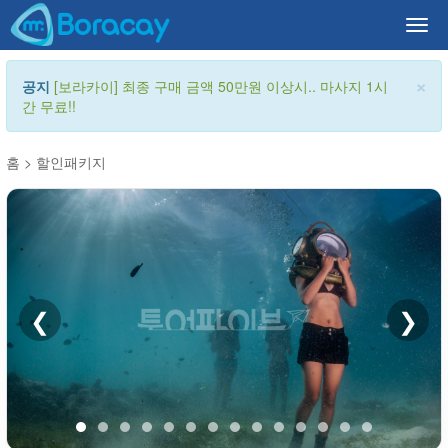
Togg
navi
×
공지
[보라카이] 최종 구매 금액 50만원 이상시.. 마사지 1시
간 무료!!
홈
>
할인패키지
❮
❯