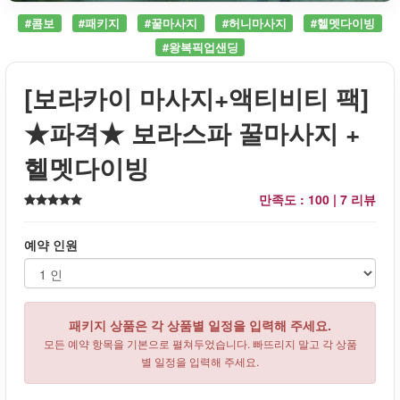
#콤보
#패키지
#꿀마사지
#허니마사지
#헬멧다이빙
#왕복픽업샌딩
[보라카이 마사지+액티비티 팩]
★파격★ 보라스파 꿀마사지 +
헬멧다이빙
만족도 : 100 |
7 리뷰
예약 인원
패키지 상품은 각 상품별 일정을 입력해 주세요.
모든 예약 항목을 기본으로 펼쳐두었습니다. 빠뜨리지 말고 각 상품
별 일정을 입력해 주세요.