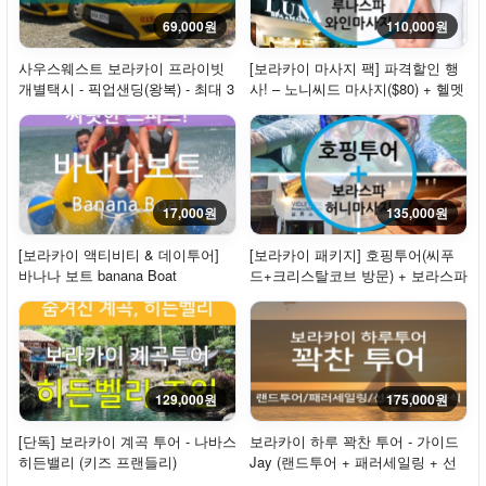
69,000원
110,000원
사우스웨스트 보라카이 프라이빗
[보라카이 마사지 팩] 파격할인 행
개별택시 - 픽업샌딩(왕복) - 최대 3
사! – 노니씨드 마사지($80) + 헬멧
인
다이빙
17,000원
135,000원
[보라카이 액티비티 & 데이투어]
[보라카이 패키지] 호핑투어(씨푸
바나나 보트 banana Boat
드+크리스탈코브 방문) + 보라스파
꿀마사지
129,000원
175,000원
[단독] 보라카이 계곡 투어 - 나바스
보라카이 하루 꽉찬 투어 - 가이드
히든밸리 (키즈 프랜들리)
Jay (랜드투어 + 패러세일링 + 선
셋세일링 ...