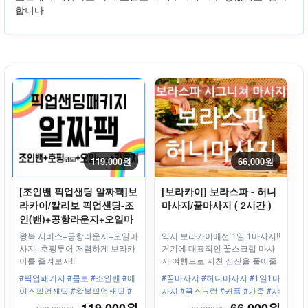
합니다
119,000원
66,000원
[조인밴 픽업샌딩 알짜팩]보
[보라카이] 보라스파 - 허니
라카이/칼리보 픽업샌딩-조
마사지/꿀마사지 ( 2시간 )
인(밴)+공항라운지+오일마
사지+호핑투어
왕복 서비스+공항라운지+오일마
역시 보라카이에선 1일 1마사지!!
사지+호핑투어 저렴하게 보라카
거기에 대표적인 꿀스크럽 마사
이를 즐겨보자!!
지 여행으로 지친 심신을 풀어줄
꿀같은 허니마사지!
#픽업패키지 #콤보 #조인밴 #에
#꿀마사지 #허니마사지 #1일1마
이스픽업샌딩 #왕복픽업샌딩 #
사지 #꿀스크럽 #커플 #가족 #샤
오일마사지 #공항라운지 #호핑
워 #세탁건조 #보모서비스