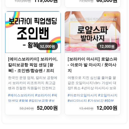
119,000원
66,000원
133,280원
73,920원
투어 #기본형
52,000원
12,000원
[에이스보라카이] 보라카이,
[보라카이 마사지] 로얄스파
칼리보공항 픽업 샌딩 [왕
- 아로마 발 마사지 / 풋마사
복] - 조인밴/합승밴 / 프리
지
패스
한국인 운영 업체, 칼리보 공항에
여행으로 지친 심신을 풀어줄 꿀
서 보라카이 리조트까지 최고급
같은 오일마사지!<br> 가성비 대
밴과 친절한 직원들이 안전하고
장!! 최소 4년이상 마사지사 보유
편안하게 모십니다.
#에이스보라카이 #보라카이 #픽
#아로마오일마사지 #오일마사지
업샌딩 #왕복 #칼리보공항 #보
#바디마사지 #가성비갑 #60분
라카이리조트 #한인업체 #최고
#90분 #120분 #최저가 마사지!
52,000원
12,000원
58,240원
13,440원
의서비스
#스테이션1 #화이트비치 #해변
전망