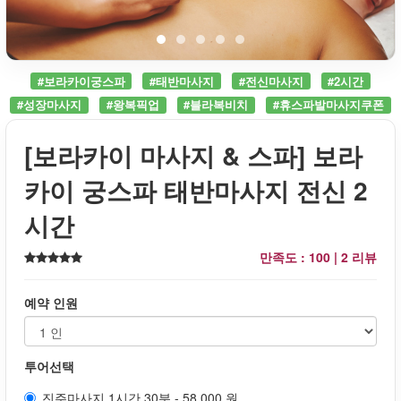
#보라카이궁스파
#태반마사지
#전신마사지
#2시간
#성장마사지
#왕복픽업
#블라복비치
#휴스파발마사지쿠폰
[보라카이 마사지 & 스파] 보라
카이 궁스파 태반마사지 전신 2
시간
만족도 : 100 |
2 리뷰
예약 인원
투어선택
진주마사지 1시간 30분 - 58,000 원