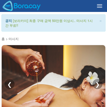
Togg
navi
×
공지
[보라카이] 최종 구매 금액 50만원 이상시.. 마사지 1시
간 무료!!
홈
>
마사지
❮
❯