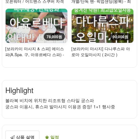
오픈워터 / 어드밴스 스쿠버 자격
개별/단독 밴- 픽업샌딩(왕복) - 최
증 코스 (SS...
대 10인
78,000원
90,000원
[보라카이 마사지 & 스파] 에이스
[보라카이 마사지] 다나루스파 아
파(A.Spa. 구, 아유르베다 스파) -
로마 오일마사지 ( 2시간 )
인태반 마...
Highlight
볼라복 비치에 위치한 리조트형 스타일 궁스파
궁스파 이용시, 휴스파 발마사지 이용권 증정! 1+1 행사중
상품 설명
일정