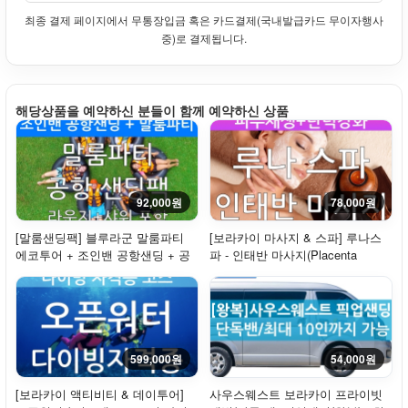
최종 결제 페이지에서 무통장입금 혹은 카드결제(국내발급카드 무이자행사
중)로 결제됩니다.
해당상품을 예약하신 분들이 함께 예약하신 상품
92,000원
78,000원
[말룸샌딩팩] 블루라군 말룸파티
[보라카이 마사지 & 스파] 루나스
에코투어 + 조인밴 공항샌딩 + 공
파 - 인태반 마사지(Placenta
항라운지(샤...
Massage)
599,000원
54,000원
[보라카이 액티비티 & 데이투어]
사우스웨스트 보라카이 프라이빗