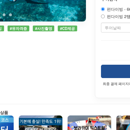
펀다이빙 - 66
펀다이빙 2탱크
빙
#유자격증
#사진촬영
#CD제공
최종 결제 페이지
 상품