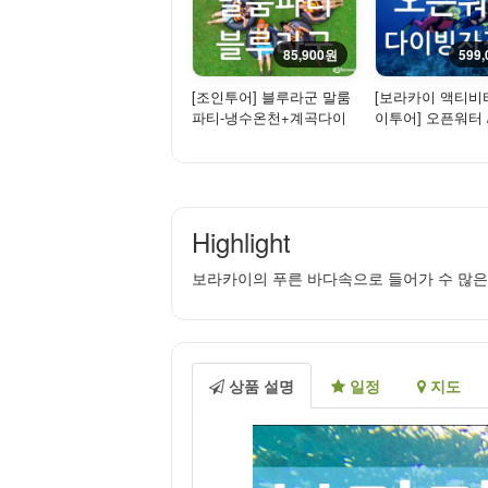
85,900원
599
[조인투어] 블루라군 말룸
[보라카이 액티비티
파티-냉수온천+계곡다이
이투어] 오픈워터 
빙+튜빙+바베큐 점심제공
스 스쿠버 자격증
(SS...
Highlight
보라카이의 푸른 바다속으로 들어가 수 많은
상품 설명
일정
지도