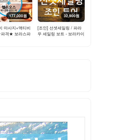
177,000원
32,900원
이 마사지+액티비
[조인] 선셋세일링 / 파라
 ★파격★ 보라스파
우 세일링 보트 - 보라카이
지 + 헬리오스스
환상적인 석양을 만나다!