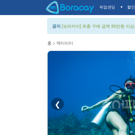
픽업샌딩
할인
▼
공지
[보라카이] 최종 구매 금액 50만원 이상시
홈
>
액티비티
❮