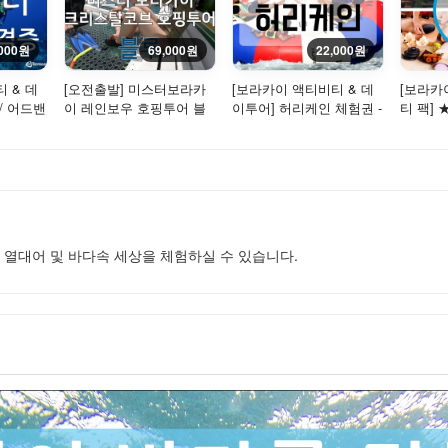
,000원
69,000원
22,000원
 & 데
[오전출발] 미스터보라카
[보라카이 액티비티 & 데
[보라카
/ 어드밴
이 레인보우 호핑투어 블
이투어] 허리케인 체험권 -
티 팩]
 코스
루 - 크리스탈코브 방문 +
바다 위를 날아보자!
허니마사
씨...
파(...
 열대어 및 바다속 세상을 체험하실 수 있습니다.