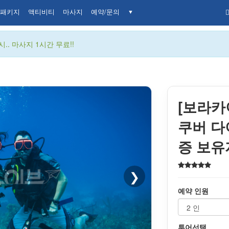
패키지
액티비티
마사지
예약/문의
▼
.. 마사지 1시간 무료!!
[보라카
쿠버 다
증 보유
❯
예약 인원
투어선택