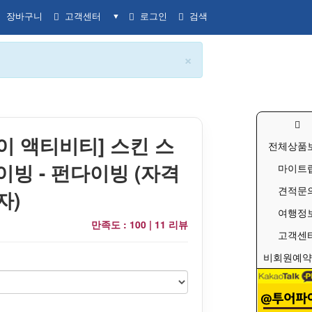
장바구니
고객센터
로그인
검색
▼
×
이 액티비티] 스킨 스
전체상품
이빙 - 펀다이빙 (자격
마이트
견적문
자)
여행정
만족도 : 100 |
11 리뷰
고객센
비회원예약