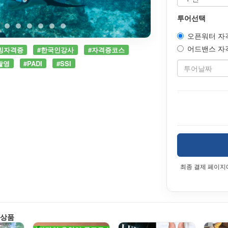
투어선택
오픈워터 자격증
어드밴스 자격증
빙자격증
#한국인강사
#자격증코스
촬영
#PADI
#SSI
최종 결제 페이지
 상품