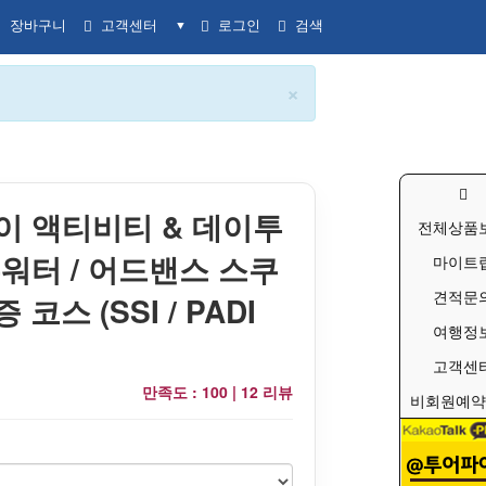
장바구니
고객센터
로그인
검색
▼
×
이 액티비티 & 데이투
전체상품
픈워터 / 어드밴스 스쿠
마이트
견적문
 코스 (SSI / PADI
여행정
고객센
만족도 : 100 |
12 리뷰
비회원예약