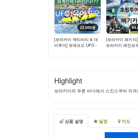
22,000원
94
[보라카이 액티비티 & 데
[보라카이 패키지
이투어] 유에프오 UFO -
보라카이 레인보
바다 위를 날아보자!
어 블루 (카와스파
...
Highlight
보라카이의 푸른 바다에서 스킨스쿠버 자격증
상품 설명
일정
지도