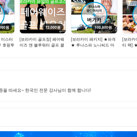
,000원
72,000원
100,800원
] 미스터
[보라카이 골프장] 페어웨
[보라카이 패키지] ★파격
[보라카
우 호핑투
이즈 앤 블루워터 골프 클
★ 루나스파 노니씨드 마
티 팩]
 + 식사
럽 바우처 - 9홀 / 18홀 / ...
사지($80) + 버기카
허니마사
파(...
을 따세요~ 한국인 전문 강사님이 함께 합니다!