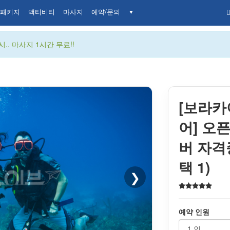
패키지
액티비티
마사지
예약/문의
▼
.. 마사지 1시간 무료!!
[보라카
어] 오
버 자격증
택 1)
❯
예약 인원