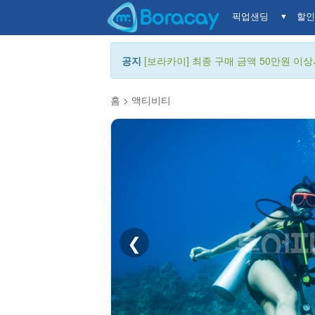
픽업샌딩
할인
▼
공지
[보라카이] 최종 구매 금액 50만원 이상시
홈
>
액티비티
❮