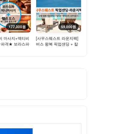
177,000원
59,000원
이 마사지+액티비
[사우스웨스트 라운지팩]
 ★파격★ 보라스파
버스 왕복 픽업샌딩 + 칼
지 + 헬리오스스
리보공항 bk 라운지(입장
권)